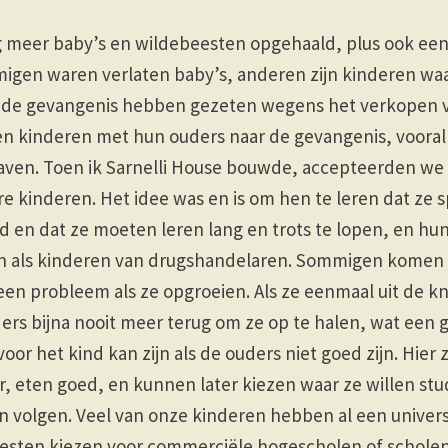
meer baby’s en wildebeesten opgehaald, plus ook een
igen waren verlaten baby’s, anderen zijn kinderen wa
in de gevangenis hebben gezeten wegens het verkopen v
n kinderen met hun ouders naar de gevangenis, vooral
ven. Toen ik Sarnelli House bouwde, accepteerden we u
e kinderen. Het idee was en is om hen te leren dat ze sp
 en dat ze moeten leren lang en trots te lopen, en hun
n als kinderen van drugshandelaren. Sommigen komen a
geen probleem als ze opgroeien. Als ze eenmaal uit de 
rs bijna nooit meer terug om ze op te halen, wat een 
or het kind kan zijn als de ouders niet goed zijn. Hier z
er, eten goed, en kunnen later kiezen waar ze willen st
n volgen. Veel van onze kinderen hebben al een universi
esten kiezen voor commerciële hogescholen of scholen