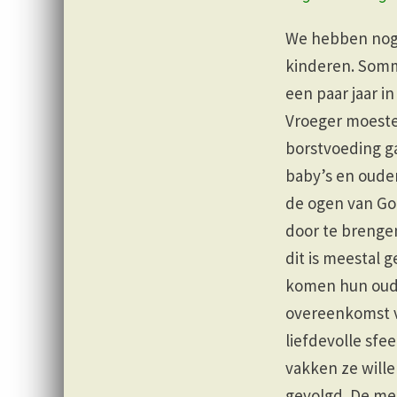
We hebben nog 
kinderen. Somm
een paar jaar 
Vroeger moeste
borstvoeding ga
baby’s en ouder
de ogen van God
door te brenge
dit is meestal 
komen hun oude
overeenkomst vo
liefdevolle sfe
vakken ze wille
gevolgd. De me