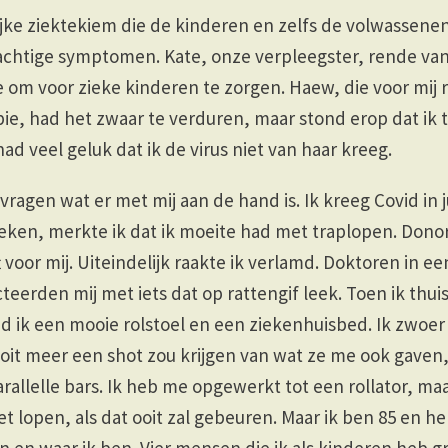
lijke ziektekiem die de kinderen en zelfs de volwassenen
achtige symptomen. Kate, onze verpleegster, rende van
 om voor zieke kinderen te zorgen. Haew, die voor mij r
ie, had het zwaar te verduren, maar stond erop dat ik
had veel geluk dat ik de virus niet van haar kreeg.
vragen wat er met mij aan de hand is. Ik kreeg Covid in j
eken, merkte ik dat ik moeite had met traplopen. Donor
 voor mij. Uiteindelijk raakte ik verlamd. Doktoren in een
cteerden mij met iets dat op rattengif leek. Toen ik thu
d ik een mooie rolstoel en een ziekenhuisbed. Ik zwoer
oit meer een shot zou krijgen van wat ze me ook gaven,
rallelle bars. Ik heb me opgewerkt tot een rollator, ma
et lopen, als dat ooit zal gebeuren. Maar ik ben 85 en h