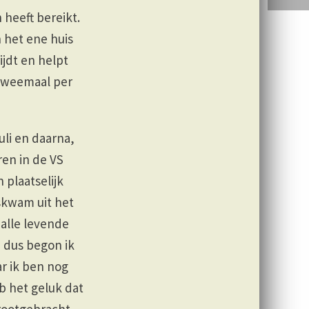
 heeft bereikt.
 het ene huis
ijdt en helpt
 tweemaal per
uli en daarna,
en in de VS
 plaatselijk
iskwam uit het
 alle levende
 dus begon ik
ar ik ben nog
eb het geluk dat