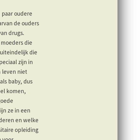
 paar oudere
arvan de ouders
an drugs.
 moeders die
iteindelijk die
eciaal zijn in
 leven niet
ls baby, dus
knel komen,
goede
ijn ze in een
uderen en welke
taire opleiding
 voor