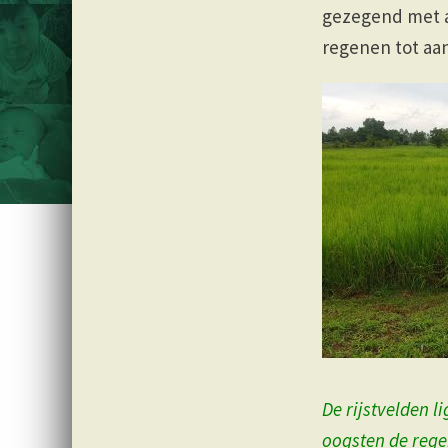
gezegend met a
regenen tot aan
De rijstvelden l
oogsten de rege