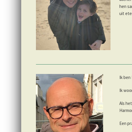
hen sam
uit ete
Ik ben
Ik woo
Als het
Harmon
Een pr