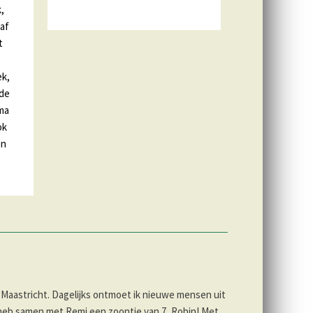
k,
 af
t
,
ek,
 de
oma
ok
en
 Maastricht. Dagelijks ontmoet ik nieuwe mensen uit
k heb samen met Remi een zoontje van 7, Robin! Met