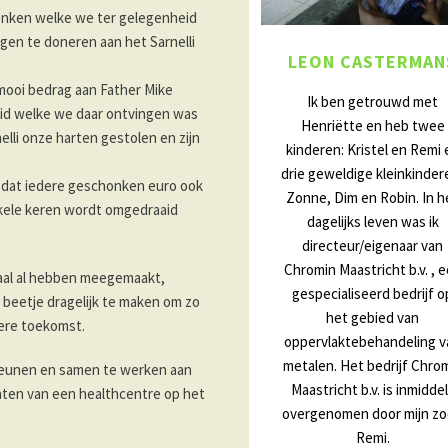
henken welke we ter gelegenheid
gen te doneren aan het Sarnelli
LEON CASTERMAN
mooi bedrag aan Father Mike
Ik ben getrouwd met
eid welke we daar ontvingen was
Henriëtte en heb twee
lli onze harten gestolen en zijn
kinderen: Kristel en Remi 
drie geweldige kleinkinder
 dat iedere geschonken euro ook
Zonne, Dim en Robin. In h
nkele keren wordt omgedraaid
dagelijks leven was ik
directeur/eigenaar van
Chromin Maastricht b.v. , 
maal al hebben meegemaakt,
gespecialiseerd bedrijf o
 beetje dragelijk te maken om zo
het gebied van
tere toekomst.
oppervlaktebehandeling v
metalen. Het bedrijf Chro
steunen en samen te werken aan
Maastricht b.v. is inmidde
chten van een healthcentre op het
overgenomen door mijn z
Remi.