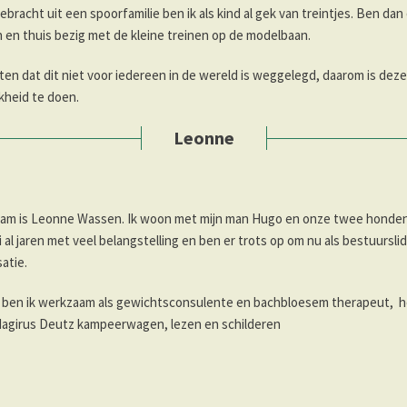
bracht uit een spoorfamilie ben ik als kind al gek van treintjes. Ben da
n en thuis bezig met de kleine treinen op de modelbaan.
en dat dit niet voor iedereen in de wereld is weggelegd, daarom is deze 
kheid te doen.
Leonne
aam is Leonne Wassen. Ik woon met mijn man Hugo en onze twee honden i
i al jaren met veel belangstelling en ben er trots op om nu als bestuurs
atie.
 ben ik werkzaam als gewichtsconsulente en bachbloesem therapeut, ho
agirus Deutz kampeerwagen, lezen en schilderen