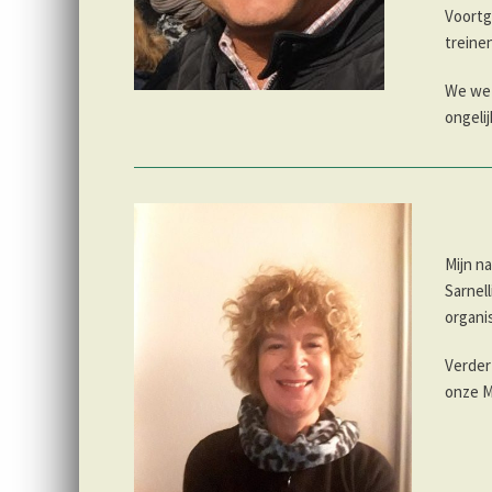
Voortge
treine
We wet
ongelij
Mijn n
Sarnell
organis
Verder
onze M