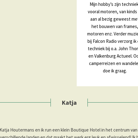
Mijn hobby’s zijn technie
vooral motoren, van kinds
aan al bezig geweest me
het bouwen van frames
motoren enz. Verder muzi
bij Falcon Radio verzorg ik
techniek bij o.a. John Th
en Valkenburg Actueel. O
camperreizen en wandel
doe ik graag.
Katja
 Katja Houtermans en ik run een klein Boutique Hotel in het centrum van
ei verschillende landen en dat maakt het werk erg leuk en afwisselend! I