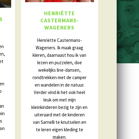
HENRIËTTE
S
CASTERMANS-
WAGENERS
Henriëtte Castermans-
en
Wageners. Ik maak graag
en,
kleren, daarnaast hou ik van
et
lezen en puzzelen, doe
wekelijks line-dansen,
rondtrekken met de camper
een
en wandelen in de natuur.
p
Verder vind ik het ook heel
leuk om met mijn
an
kleinkinderen bezig te zijn en
min
uiteraard met de kinderen
ls
van Sarnelli te knutselen en
oon
te leren eigen kleding te
maken.