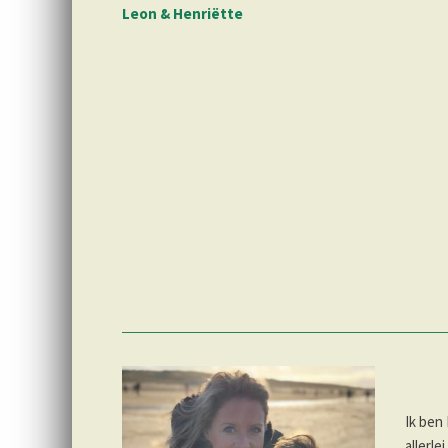
Leon & Henriëtte
Ik ben
allerl