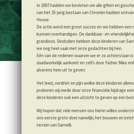
In 2007 hadden we besloten om alle giften en gesc
van het 25-jarig bestaan van Chromin hadden ontvan
House.
De actie werd een groot succes en we hebben een 
kunnen overhandigen. De dankbaar- en vriendelijkh
grandioos. Sindsdien hebben deze kinderen van Sarne
we nog heel vaak met onze gedachten bij hen.
Eén van de redenen waarom we er zo achterstaan is
daadwerkelijk aankomt en zelfs door Father Mike e
alvorens hem uit te geven.
Het leed, verdriet en pijn welke deze kinderen alle
proberen wij mede door onze financiële bijdrage een
deze kinderen ook een uitzicht te geven op een be
Wij hopen dat vele mensen ons hierin willen onder
ons eerste grote doel namelijk; het bouwen en inri
terrein van Sarnelli.