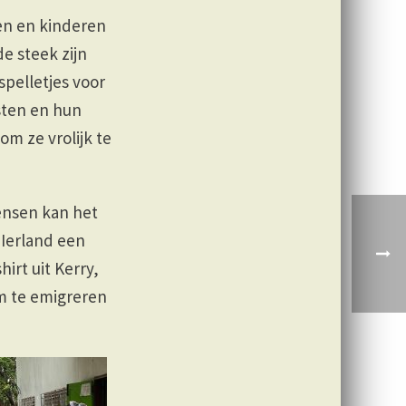
en en kinderen
de steek zijn
pelletjes voor
sten en hun
m ze vrolijk te
ensen kan het
 Ierland een
irt uit Kerry,
m te emigreren