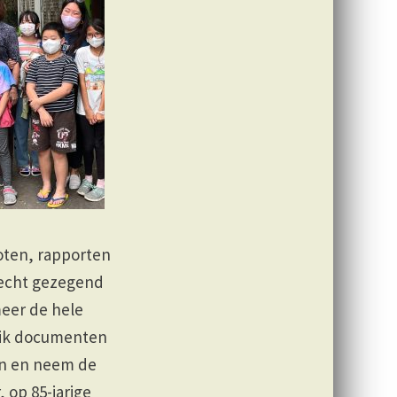
oten, rapporten
 echt gezegend
meer de hele
t ik documenten
en en neem de
 op 85-jarige