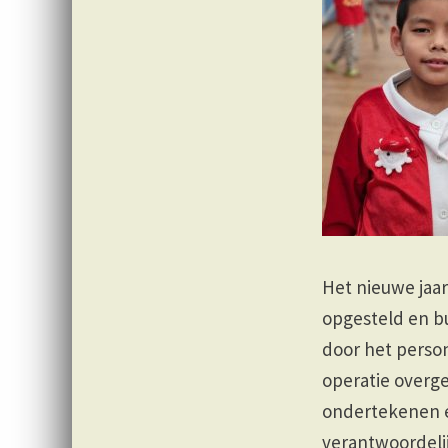
Het nieuwe jaa
opgesteld en b
door het perso
operatie overg
ondertekenen e
verantwoordelij