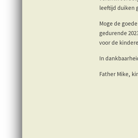
leeftijd duike
Moge de goede 
gedurende 2023!
voor de kindere
In dankbaarhei
Father Mike, k