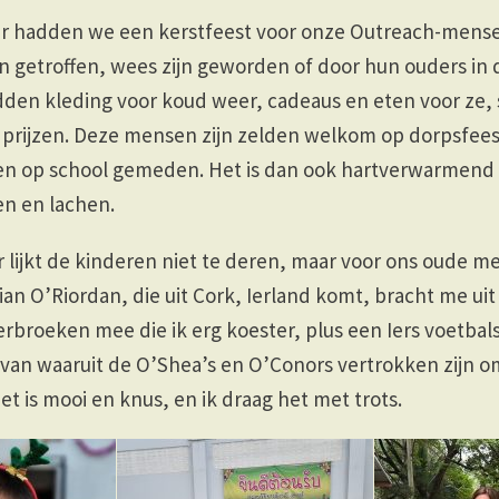
 hadden we een kerstfeest voor onze Outreach-mens
ijn getroffen, wees zijn geworden of door hun ouders in 
den kleding voor koud weer, cadeaus en eten voor ze, s
 prijzen. Deze mensen zijn zelden welkom op dorpsfee
n op school gemeden. Het is dan ook hartverwarmend o
en en lachen.
 lijkt de kinderen niet te deren, maar voor ons oude m
rian O’Riordan, die uit Cork, Ierland komt, bracht me uit
rbroeken mee die ik erg koester, plus een Iers voetbalsh
 van waaruit de O’Shea’s en O’Conors vertrokken zijn o
et is mooi en knus, en ik draag het met trots.