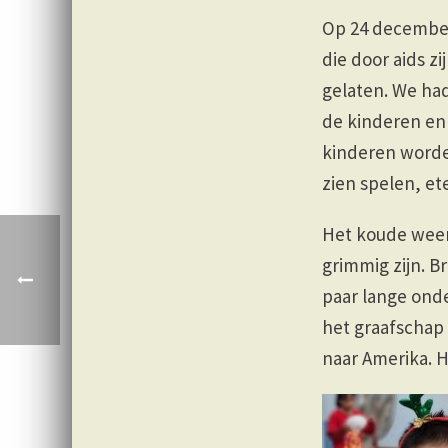
Op 24 december
die door aids z
gelaten. We had
de kinderen en
kinderen worde
zien spelen, et
Het koude weer
grimmig zijn. B
paar lange onde
het graafschap
naar Amerika. H