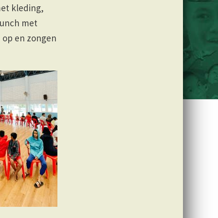
et kleding,
 lunch met
m op en zongen