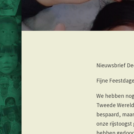
Nieuwsbrief D
Fijne Feestdag
We hebben nog e
Tweede Wereldo
bespaard, maar
onze rijstoogst
hebben gedood.