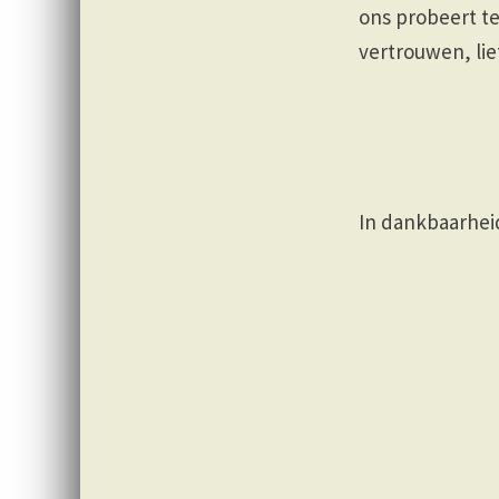
ons probeert te
vertrouwen, li
In da
Fathe