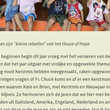
en zijn “kleine rebellen” van het House of Hope
beginnen begin dit jaar vroeg met het versieren van de
en dat het jaar uitgaat met vrolijke en opgewekte thema
nog nooit Kerstmis hebben meegemaakt, raken opgewo
igen vragen of Fr. Chuck komt en of er een kerstman z
n waarom Kate en Brian, met Kerstmis en Nieuwjaar in 
blijven. Ze herinneren zich de jaren dat we hier met Ker
adden uit Duitsland, Amerika, Engeland, Nederland en a
st aan deze oude man en zijn ze niet tevreden. Dus ik h