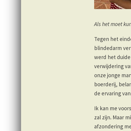
Als het moet kunn
Tegen het einde
blindedarm verw
werd het duidel
verwijdering va
onze jonge mann
boerderij, bela
de ervaring van
Ik kan me voors
zal zijn. Maar
afzondering me