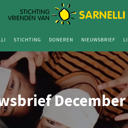
LI
STICHTING
DONEREN
NIEUWSBRIEF
L
wsbrief December