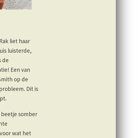
ak liet haar
is luisterde,
s de
tie! Een van
 Smith op de
robleem. Dit is
pt.
n beetje somber
hte
voor wat het