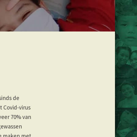
sinds de
 Covid-virus
veer 70% van
 gewassen
te maken met