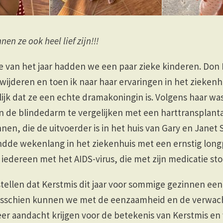
en ze ook heel lief zijn!!!
 van het jaar hadden we een paar zieke kinderen. Don R
ijderen en toen ik naar haar ervaringen in het ziekenhu
ijk dat ze een echte dramakoningin is. Volgens haar wa
n de blindedarm te vergelijken met een harttransplanta
en, die de uitvoerder is in het huis van Gary en Janet
ndde wekenlang in het ziekenhuis met een ernstig longp
 iedereen met het AIDS-virus, die met zijn medicatie sto
tellen dat Kerstmis dit jaar voor sommige gezinnen ee
 misschien kunnen we met de eenzaamheid en de verwac
er aandacht krijgen voor de betekenis van Kerstmis en 