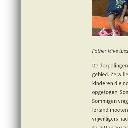
Father Mike tuss
De dorpelingen 
gebied. Ze will
kinderen die 
opgetogen. Somm
Sommigen vrage
Ierland moeten 
vrijwilligers h
Nu zitten ze va