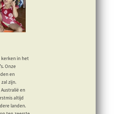
 kerken in het
’s. Onze
nden en
al zijn.
Australië en
stmis altijd
ndere landen.
oop ten zeerste