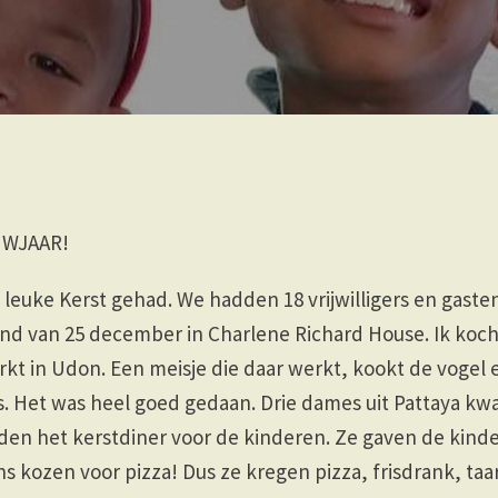
UWJAAR!
leuke Kerst gehad. We hadden 18 vrijwilligers en gasten
ond van 25 december in Charlene Richard House. Ik koc
kt in Udon. Een meisje die daar werkt, kookt de vogel
us. Het was heel goed gedaan. Drie dames uit Pattaya k
lden het kerstdiner voor de kinderen. Ze gaven de kind
ns kozen voor pizza! Dus ze kregen pizza, frisdrank, taar