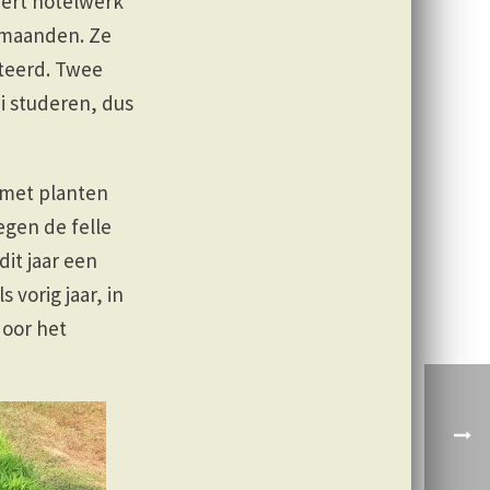
eert hotelwerk
 maanden. Ze
teerd. Twee
ei studeren, dus
 met planten
gen de felle
it jaar een
vorig jaar, in
door het