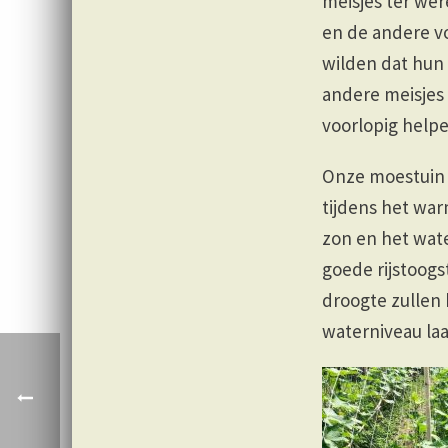
meisjes ter wer
en de andere v
wilden dat hun
andere meisjes 
voorlopig helpe
Onze moestuin 
tijdens het wa
zon en het wate
goede rijstoogs
droogte zullen 
waterniveau laag