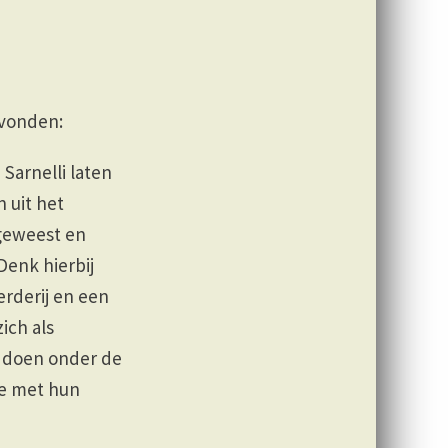
evonden:
 Sarnelli laten
 uit het
 geweest en
Denk hierbij
erderij en een
ich als
er doen onder de
oe met hun