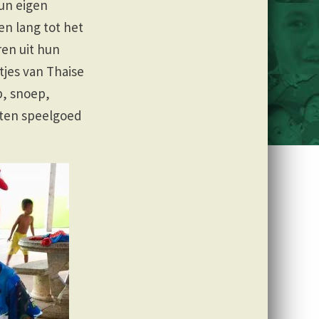
un eigen
n lang tot het
en uit hun
jes van Thaise
p, snoep,
hten speelgoed