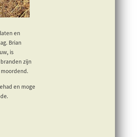
laten en
ag. Brian
uw, is
 branden zijn
s moordend.
 gehad en moge
ede.