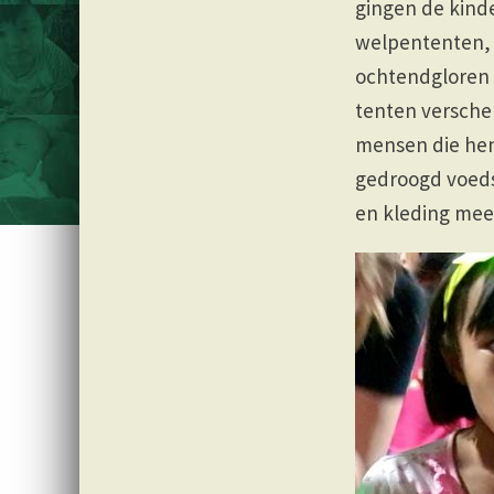
gingen de kind
welpententen, 
ochtendgloren 
tenten versche
mensen die hen
gedroogd voeds
en kleding mee