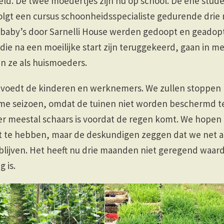
eld. De twee moedertjes zijn nu op school. De ene stud
olgt een cursus schoonheidsspecialiste gedurende drie
 baby’s door Sarnelli House werden gedoopt en geadop
die na een moeilijke start zijn teruggekeerd, gaan in m
n ze als huismoeders.
voedt de kinderen en werknemers. We zullen stoppen
rme seizoen, omdat de tuinen niet worden beschermd te
r meestal schaars is voordat de regen komt. We hopen d
t te hebben, maar de deskundigen zeggen dat we net als 
blijven. Het heeft nu drie maanden niet geregend waar
 is.