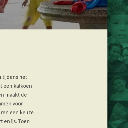
 tijdens het
ht een kalkoen
 en maakt de
wamen voor
eren een keuze
t en ijs. Toen