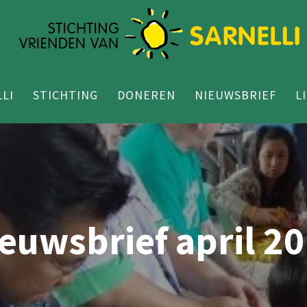
LI
STICHTING
DONEREN
NIEUWSBRIEF
L
euwsbrief april 2