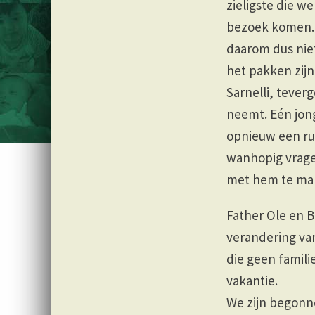
zieligste die w
bezoek komen. A
daarom dus niet
het pakken zij
Sarnelli, teve
neemt. Eén jong
opnieuw een rug
wanhopig vragen
met hem te mak
Father Ole en B
verandering va
die geen famil
vakantie.
We zijn begonn