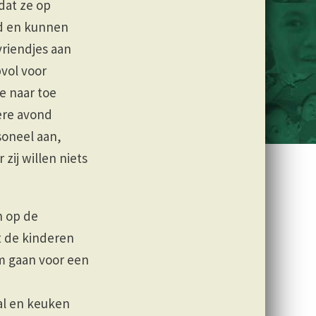
 dat ze op
nd en kunnen
vriendjes aan
vol voor
e naar toe
dere avond
soneel aan,
zij willen niets
n op de
t de kinderen
m gaan voor een
al en keuken