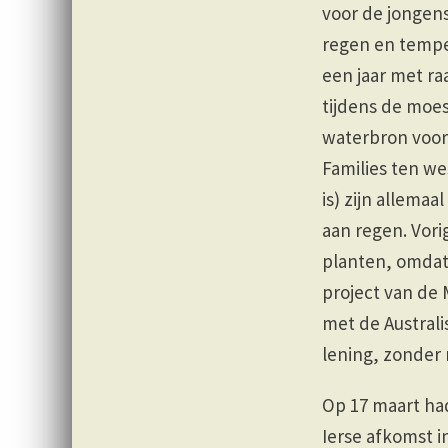
voor de jongens
regen en tempe
een jaar met ra
tijdens de moe
waterbron voor 
Families ten we
is) zijn allemaa
aan regen. Vor
planten, omdat 
project van de 
met de Austral
lening, zonder 
Op 17 maart had
Ierse afkomst i