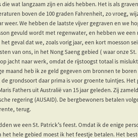
 die wat langzaam zijn en aids hebben. Het is als grave
raturen boven de 100 graden Fahrenheit, zo vroeg, wi
ar weer. We hebben de laatste vijver gegraven en we ho
sson gevuld wordt met regenwater, en hebben we een 
het geval dat we, zoals vorig jaar, een kort moesson sei
sten van ons, in het Nong Saeng gebied ( waar onze St.
l op jacht naar werk, omdat de rijstoogst totaal is mislu
ige maand heb ik ze geld gegeven om bronnen te boren
de grondsoort daar prima is voor groente tuintjes. Het 
Maris Fathers uit Australië van 15 jaar geleden. Zij zame
ische regering (AUSAID). De bergbewoners betalen volge
rente, terug.
den we een St. Patrick’s feest. Omdat ik de enige per
n het hele gebied moest ik het feestje betalen. Het best