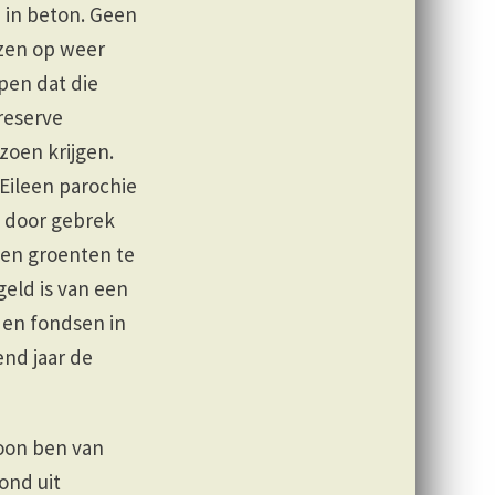
n in beton. Geen
jzen op weer
pen dat die
reserve
zoen krijgen.
 Eileen parochie
kt door gebrek
 en groenten te
geld is van een
lden fondsen in
nd jaar de
soon ben van
ond uit