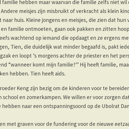
el familie hebben maar waarvan die familie zelfs niet wil
ndere meisjes zijn misbruikt of verkracht als klein ki
 naar huis. Kleine jongens en meisjes, die zien dat hun 
n en familie ontmoeten, gaan ook pakken en zitten hoop
rgeefs wachtend op iemand die opdaagt en ze ergens me
en, Tien, die duidelijk wat minder begaafd is, pakt ie
zak en loopt ’s morgens achter de priester en het per
d “wanneer komt mijn familie?” Hij heeft familie, maar 
en hebben. Tien heeft aids.
roeder Keng zijn bezig om de kinderen voor te bereide
n school en zomerkampen. We willen er voor zorgen da
ie hebben naar een ontspanningsoord op de Ubolrat Da
en met graven voor de fundering voor de nieuwe eetza