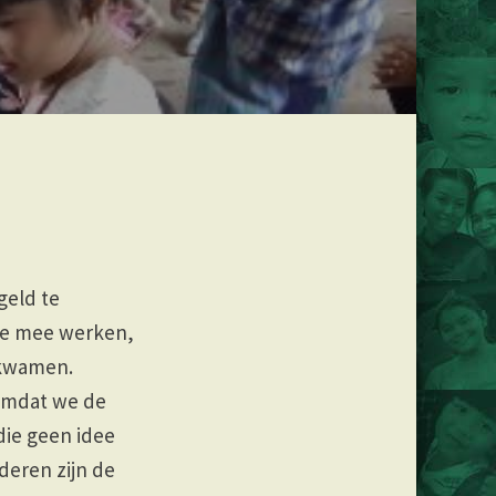
geld te
die mee werken,
s kwamen.
omdat we de
die geen idee
deren zijn de