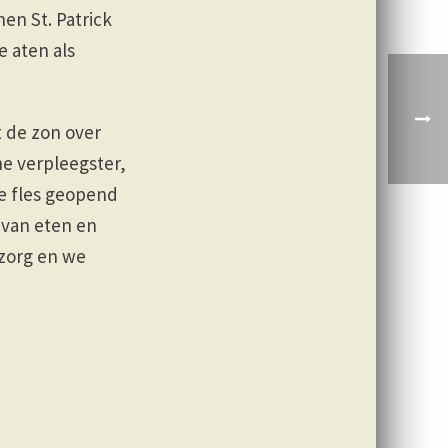
nen St. Patrick
e aten als
t de zon over
he verpleegster,
de fles geopend
 van eten en
 zorg en we