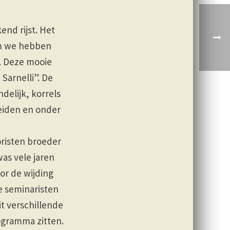
nd rijst. Het
 en we hebben
n. Deze mooie
Sarnelli”. De
delijk, korrels
eiden en onder
oristen broeder
was vele jaren
or de wijding
e seminaristen
it verschillende
rogramma zitten.