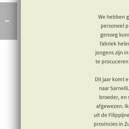
We hebben ge
personeel pl
genoeg kunst
fabriek hele
jongens zijn i
te procuceren
Dit jaar komt 
naar Sarnelli
broeder, en 
afgewezen. Ik
uit de Filippij
provincies in Z