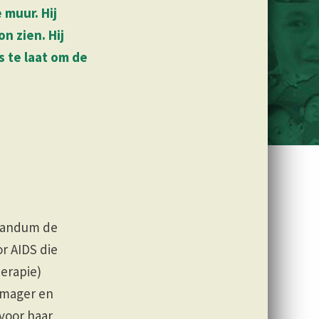
 muur. Hij
n zien. Hij
s te laat om de
Bandum de
r AIDS die
herapie)
 mager en
voor haar