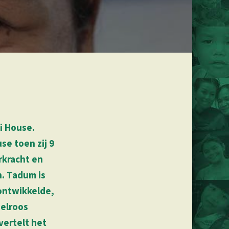
i House.
se toen zij 9
rkracht en
n. Tadum is
 ontwikkelde,
delroos
vertelt het