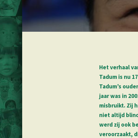
Het verhaal v
Tadum is nu 17
Tadum’s ouders
jaar was in 20
misbruikt. Zij 
niet altijd bl
werd zij ook b
veroorzaakt, di