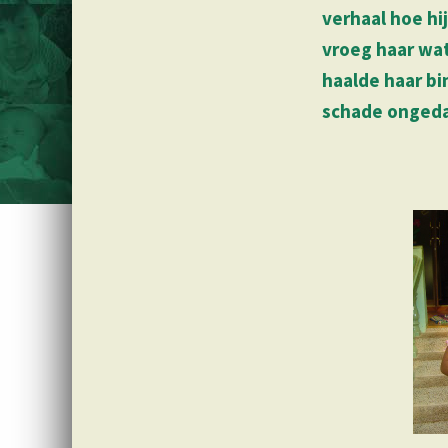
verhaal hoe hi
vroeg haar wat
haalde haar bi
schade ongeda