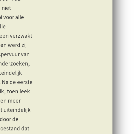
 niet
i voor alle
die
 een verzwakt
en werd zij
spervuur van
onderzoeken,
eindelijk
 Na de eerste
k, toen leek
d en meer
 uiteindelijk
 door de
toestand dat