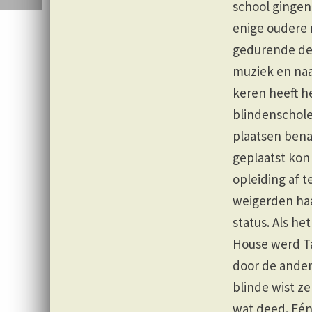
school ginge
enige oudere m
gedurende de 
muziek en naa
keren heeft h
blindenschol
plaatsen bena
geplaatst ko
opleiding af 
weigerden haa
status. Als he
House werd T
door de ander
blinde wist z
wat deed. Eén