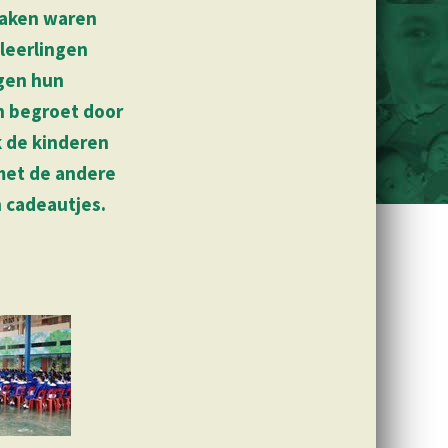
raken waren
leerlingen
gen hun
n begroet door
 de kinderen
met de andere
 cadeautjes.