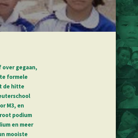
of over gegaan,
ote formele
 de hitte
leuterschool
or M3, en
groot podium
odium en meer
hun mooiste