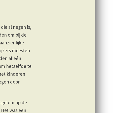
die al negen is,
den om bij de
aanzienlijke
wijzers moesten
den alléén
om hetzelfde te
 met kinderen
regen door
aagd om op de
. Het was een