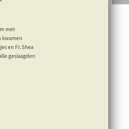
om met
zen kwamen
jes en Fr. Shea
 alle geslaagden