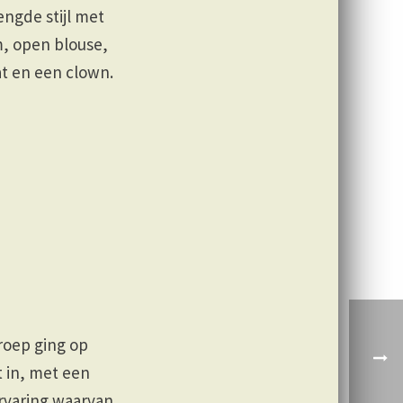
ngde stijl met
, open blouse,
t en een clown.
roep ging op
 in, met een
rvaring waarvan