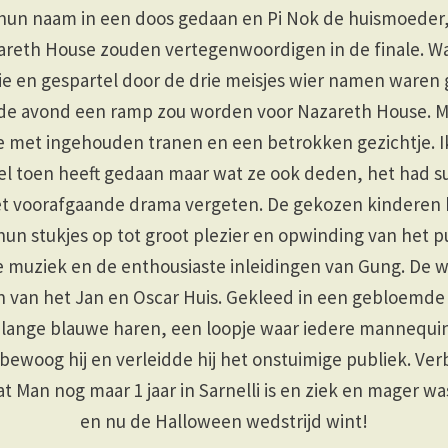
 hun naam in een doos gedaan en Pi Nok de huismoeder,
reth House zouden vertegenwoordigen in de finale. W
ie en gespartel door de drie meisjes wier namen waren
 de avond een ramp zou worden voor Nazareth House. Mu
 met ingehouden tranen en een betrokken gezichtje. I
l toen heeft gedaan maar wat ze ook deden, het had s
t voorafgaande drama vergeten. De gekozen kindere
un stukjes op tot groot plezier en opwinding van het p
 muziek en de enthousiaste inleidingen van Gung. De w
 van het Jan en Oscar Huis. Gekleed in een gebloemde 
lange blauwe haren, een loopje waar iedere mannequin 
n bewoog hij en verleidde hij het onstuimige publiek. V
 Man nog maar 1 jaar in Sarnelli is en ziek en mager w
en nu de Halloween wedstrijd wint!