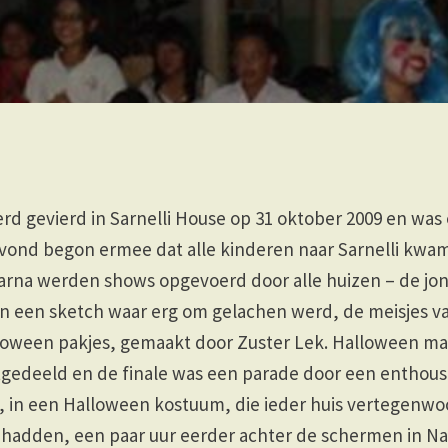
d gevierd in Sarnelli House op 31 oktober 2009 en wa
avond begon ermee dat alle kinderen naar Sarnelli kwa
aarna werden shows opgevoerd door alle huizen – de jon
en een sketch waar erg om gelachen werd, de meisjes v
loween pakjes, gemaakt door Zuster Lek. Halloween ma
gedeeld en de finale was een parade door een enthousi
, in een Halloween kostuum, die ieder huis vertegenwo
g hadden, een paar uur eerder achter de schermen in N