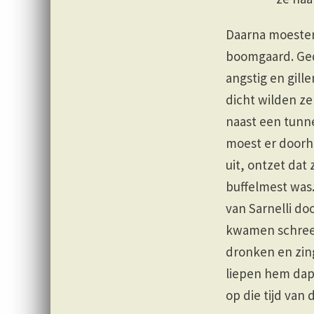
Daarna moesten 
boomgaard. Ged
angstig en gill
dicht wilden ze
naast een tunn
moest er doorh
uit, ontzet dat
buffelmest was.
van Sarnelli do
kwamen schreeu
dronken en zin
liepen hem dapp
op die tijd van