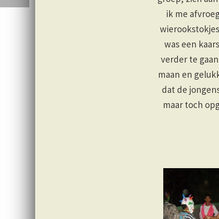
ik me afvroeg
wierookstokjes
was een kaars
verder te gaan
maan en gelukki
dat de jongen
maar toch op