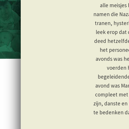
alle meisjes
namen die Naza
tranen, hyster
leek erop dat
deed hetzelfde
het personee
avonds was he
voerden h
begeleidende
avond was Man
compleet met 
zijn, danste e
te bedenken dat