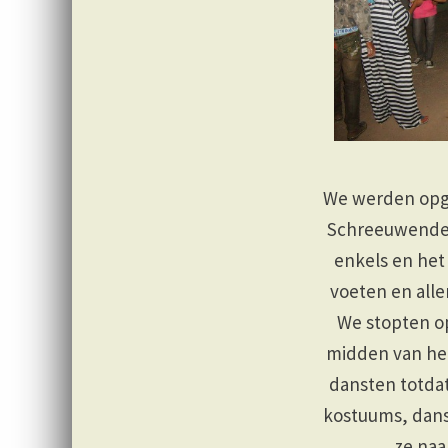
We werden opge
Schreeuwende, 
enkels en het
voeten en all
We stopten o
midden van he
dansten totdat
kostuums, dans
ze naa