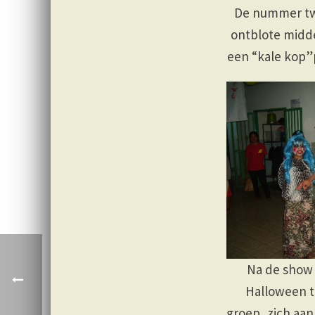
De nummer twe
ontblote midd
een “kale kop”
Na de show 
Halloween t
groep, zich aa