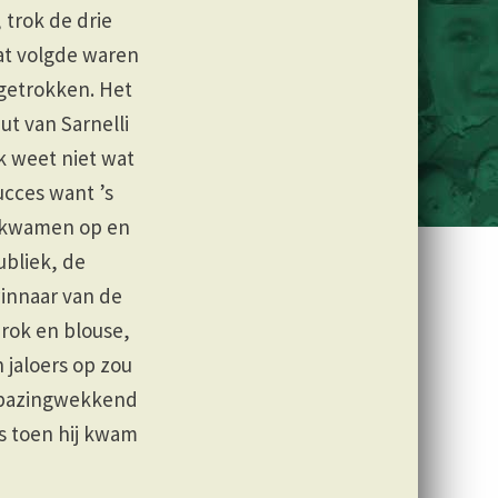
 trok de drie
at volgde waren
 getrokken. Het
t van Sarnelli
k weet niet wat
ucces want ’s
n kwamen op en
ubliek, de
innaar van de
rok en blouse,
jaloers op zou
erbazingwekkend
as toen hij kwam