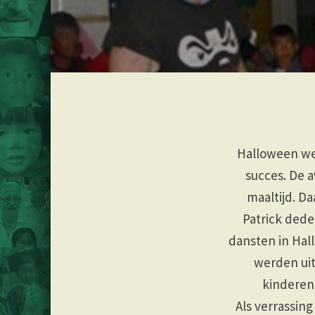
Halloween wer
succes. De 
maaltijd. D
Patrick ded
dansten in Hal
werden uit
kinderen
Als verrassin