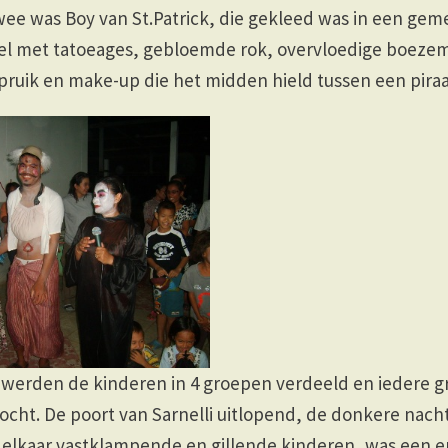
e was Boy van St.Patrick, die gekleed was in een geme
el met tatoeages, gebloemde rok, overvloedige boezem
pruik en make-up die het midden hield tussen een piraa
werden de kinderen in 4 groepen verdeeld en iedere g
ocht. De poort van Sarnelli uitlopend, de donkere nacht
n elkaar vastklampende en gillende kinderen, was een e