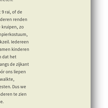
9 rai, of de
nderen renden
e kruipen, zo
vampierkostuum,
zeil. Iedereen
kwamen kinderen
n dat het
angs de zijkant
óór ons liepen
walkte,
esten. Dus we
nderen te zien
e.