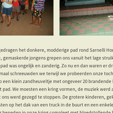
dragen het donkere, modderige pad rond Sarnelli Hou
gemaskerde jongens grepen ons vanuit het lage strui
 pad was ongelijk en zanderig. Zo nu en dan waren er 
emaal schreeuwden we terwijl we probeerden onze tocht
p een klein zandheuveltje met ongeveer 20 brandende k
t pad. We moesten een kring vormen, de muziek werd 
 ons werd gezegd te stoppen. De grotere kinderen, ge
ten op het dak van een truck in de buurt en een enkel
r beneden in onze kring compleet met bloedstollende 