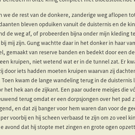
we de rest van de donkere, zanderige weg aflopen tot 
aanten bleven opduiken vanuit de duisternis en de ki
end de weg af, of probeerden bijna onder mijn kleding t
 bij mij zijn. Gung wachtte daar in het donker in haar 
el, gemaakt van reserve banden en bedekt door een dek
een kruipen, niet wetend wat er in de tunnel zat. Er 
 zij door iets hadden moeten kruipen waarvan zij dachte
 Toen kwam de lange wandeling terug in de duisternis l
or het hek aan de zijkant. Een paar oudere meisjes die v
wend terug omdat er een dorpsjongen over het pad z
gend, en dat zij banger voor hem waren dan voor de ge
er voorbij en hij scheen verbaasd te zijn om zo veel ki
 de avond dat hij stopte met zingen en grote ogen opzett