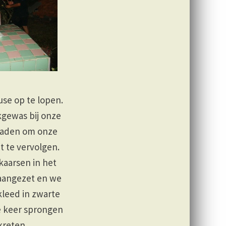
se op te lopen.
kgewas bij onze
draden om onze
 te vervolgen.
aarsen in het
aangezet en we
kleed in zwarte
e keer sprongen
kreten.