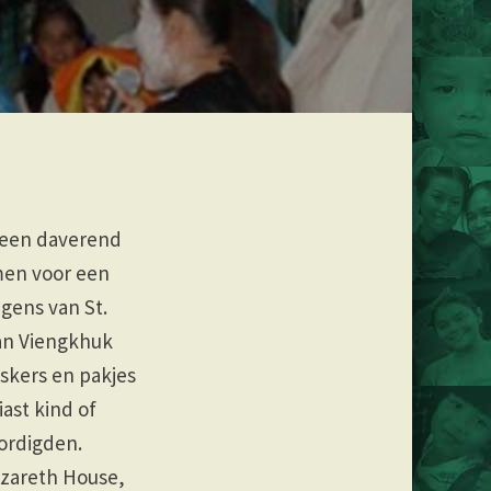
s een daverend
men voor een
gens van St.
an Viengkhuk
skers en pakjes
ast kind of
ordigden.
azareth House,